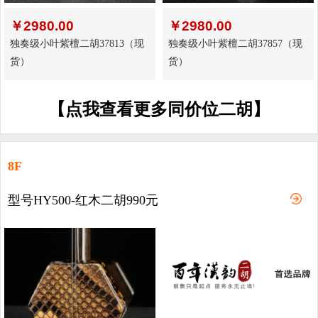
￥
2980.00
￥
2980.00
独奏级小叶紫檀二胡37813（现
独奏级小叶紫檀二胡37857（现
货）
货）
【点我查看更多同价位二胡】
8F
型号HY500-红木二胡990元