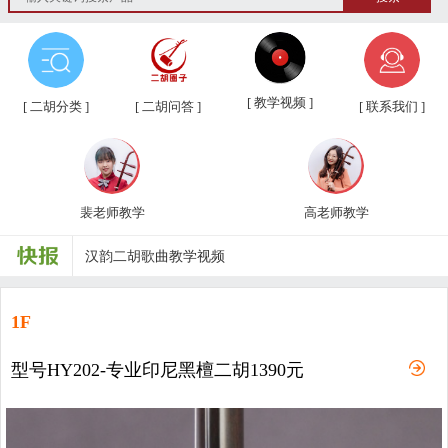
第三届“汉韵杯”中老年业余二胡友...
汉韵二胡教学视频教材、新琴应知应...
[ 教学视频 ]
[ 二胡分类 ]
[ 二胡问答 ]
[ 联系我们 ]
汉韵二胡高老师教学视频
汉韵二胡裴老师教学视频
裴老师教学
高老师教学
汉韵二胡歌曲教学视频
二胡常用演奏符号说明，二胡演奏弓...
孩子学习各种才艺的最佳年龄
1F
二胡名曲免费下载
型号HY202-专业印尼黑檀二胡1390元