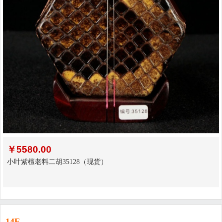
￥
5580.00
小叶紫檀老料二胡35128（现货）
14F