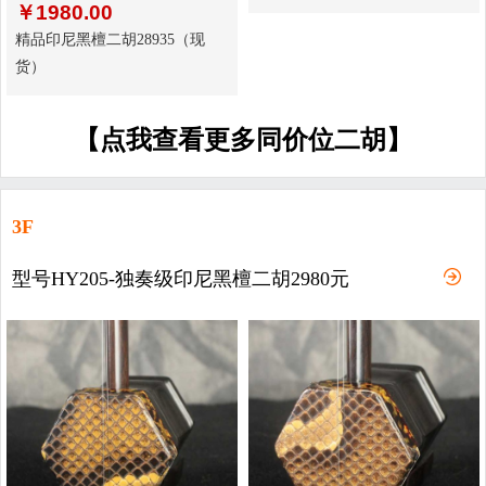
￥
1980.00
精品印尼黑檀二胡28935（现
货）
【点我查看更多同价位二胡】
3F
型号HY205-独奏级印尼黑檀二胡2980元