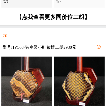
货）
货）
【点我查看更多同价位二胡】
7F
型号HY303-独奏级小叶紫檀二胡2980元