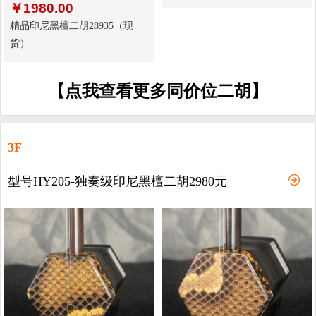
￥
1980.00
精品印尼黑檀二胡28935（现
货）
【点我查看更多同价位二胡】
3F
型号HY205-独奏级印尼黑檀二胡2980元