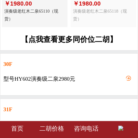
￥
1980.00
￥
1980.00
演奏级老红木二泉65110（现
演奏级老红木二泉65118（现
货）
货）
【点我查看更多同价位二胡】
30F
型号HY602演奏级二泉2980元
31F
型号HY603-演奏级二泉3980元
󰀁
󰀂
󰀅
首页
二胡价格
咨询电话
首页
分类
会员中心