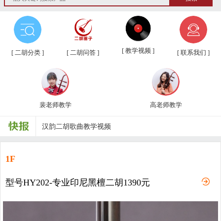
第三届“汉韵杯”中老年业余二胡友...
[ 教学视频 ]
[ 二胡分类 ]
[ 二胡问答 ]
[ 联系我们 ]
汉韵二胡教学视频教材、新琴应知应...
汉韵二胡高老师教学视频
裴老师教学
高老师教学
汉韵二胡裴老师教学视频
汉韵二胡歌曲教学视频
二胡常用演奏符号说明，二胡演奏弓...
1F
孩子学习各种才艺的最佳年龄
型号HY202-专业印尼黑檀二胡1390元
二胡名曲免费下载