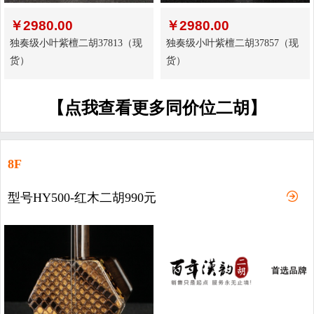
￥
2980.00
￥
2980.00
独奏级小叶紫檀二胡37813（现
独奏级小叶紫檀二胡37857（现
货）
货）
【点我查看更多同价位二胡】
8F
型号HY500-红木二胡990元