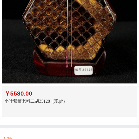
￥
5580.00
小叶紫檀老料二胡35128（现货）
14F