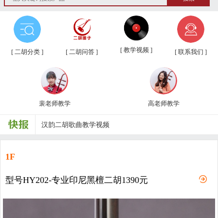
第三届“汉韵杯”中老年业余二胡友...
汉韵二胡教学视频教材、新琴应知应...
[ 教学视频 ]
[ 二胡分类 ]
[ 二胡问答 ]
[ 联系我们 ]
汉韵二胡高老师教学视频
汉韵二胡裴老师教学视频
裴老师教学
高老师教学
汉韵二胡歌曲教学视频
二胡常用演奏符号说明，二胡演奏弓...
孩子学习各种才艺的最佳年龄
1F
二胡名曲免费下载
型号HY202-专业印尼黑檀二胡1390元