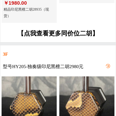
￥
1980.00
精品印尼黑檀二胡28935（现
货）
【点我查看更多同价位二胡】
3F
型号HY205-独奏级印尼黑檀二胡2980元