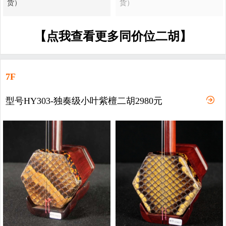
货）
货）
【点我查看更多同价位二胡】
7F
型号HY303-独奏级小叶紫檀二胡2980元