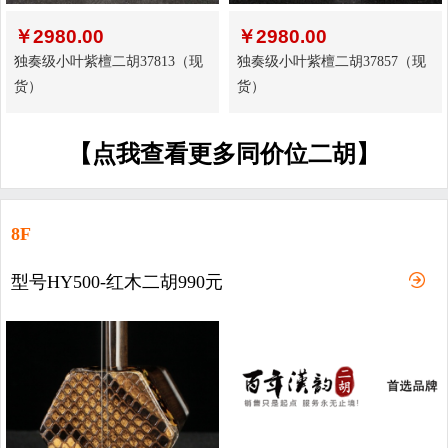
￥
2980.00
￥
2980.00
独奏级小叶紫檀二胡37813（现
独奏级小叶紫檀二胡37857（现
货）
货）
【点我查看更多同价位二胡】
8F
型号HY500-红木二胡990元