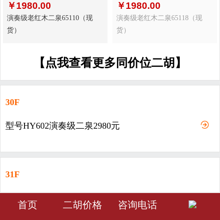
￥
1980.00
￥
1980.00
演奏级老红木二泉65110（现
演奏级老红木二泉65118（现
货）
货）
【点我查看更多同价位二胡】
30F
型号HY602演奏级二泉2980元
31F
型号HY603-演奏级二泉3980元
󰀁
󰀂
󰀅
首页
二胡价格
咨询电话
首页
分类
会员中心