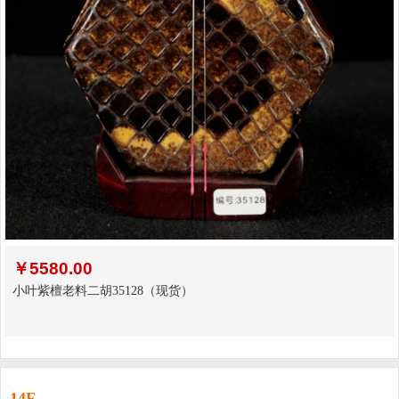
￥
5580.00
小叶紫檀老料二胡35128（现货）
14F