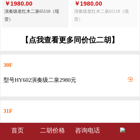
￥
1980.00
￥
1980.00
演奏级老红木二泉65110（现
演奏级老红木二泉65118（现
货）
货）
【点我查看更多同价位二胡】
30F
型号HY602演奏级二泉2980元
31F
型号HY603-演奏级二泉3980元
󰀁
󰀂
󰀅
首页
二胡价格
咨询电话
首页
分类
会员中心