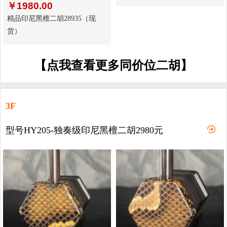
￥
1980.00
精品印尼黑檀二胡28935（现
货）
【点我查看更多同价位二胡】
3F
型号HY205-独奏级印尼黑檀二胡2980元