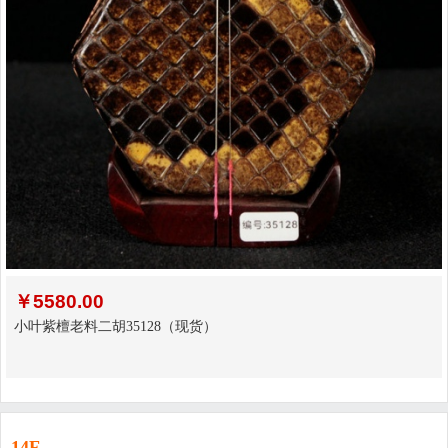
￥
5580.00
小叶紫檀老料二胡35128（现货）
14F