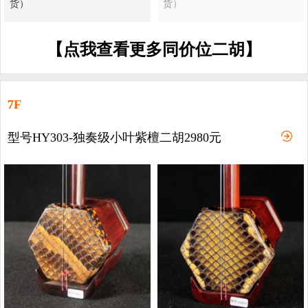
货）
货）
【点我查看更多同价位二胡】
7F
型号HY303-独奏级小叶紫檀二胡2980元