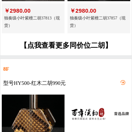
￥
2980.00
￥
2980.00
独奏级小叶紫檀二胡37813（现
独奏级小叶紫檀二胡37857（现
货）
货）
【点我查看更多同价位二胡】
8F
型号HY500-红木二胡990元