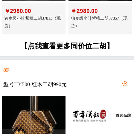
￥
2980.00
￥
2980.00
独奏级小叶紫檀二胡37813（现
独奏级小叶紫檀二胡37857（现
货）
货）
【点我查看更多同价位二胡】
8F
型号HY500-红木二胡990元