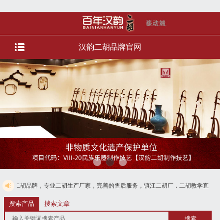
汉韵二胡品牌官网
专业二胡生产厂家，完善的售后服务，镇江二胡厂，二胡教学直播，直播选琴等服
电话4008728125
搜索产品
搜索文章