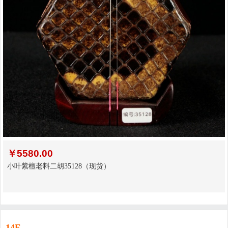
￥
5580.00
小叶紫檀老料二胡35128（现货）
14F