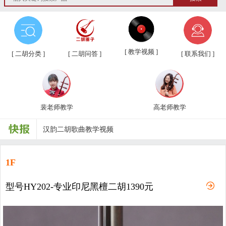
第三届“汉韵杯”中老年业余二胡友...
[ 教学视频 ]
[ 二胡分类 ]
[ 二胡问答 ]
[ 联系我们 ]
汉韵二胡教学视频教材、新琴应知应...
汉韵二胡高老师教学视频
汉韵二胡裴老师教学视频
裴老师教学
高老师教学
汉韵二胡歌曲教学视频
二胡常用演奏符号说明，二胡演奏弓...
1F
孩子学习各种才艺的最佳年龄
二胡名曲免费下载
型号HY202-专业印尼黑檀二胡1390元