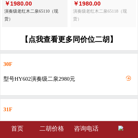
￥
1980.00
￥
1980.00
演奏级老红木二泉65110（现
演奏级老红木二泉65118（现
货）
货）
【点我查看更多同价位二胡】
30F
型号HY602演奏级二泉2980元
31F
型号HY603-演奏级二泉3980元
󰀁
󰀂
󰀅
首页
二胡价格
咨询电话
首页
分类
会员中心