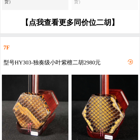
货）
货）
【点我查看更多同价位二胡】
7F
型号HY303-独奏级小叶紫檀二胡2980元