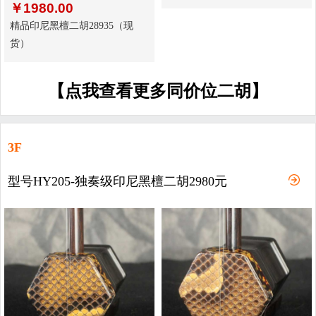
￥
1980.00
精品印尼黑檀二胡28935（现
货）
【点我查看更多同价位二胡】
3F
型号HY205-独奏级印尼黑檀二胡2980元