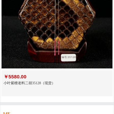
￥
5580.00
小叶紫檀老料二胡35128（现货）
14F