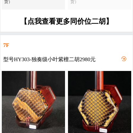
货）
货）
【点我查看更多同价位二胡】
7F
型号HY303-独奏级小叶紫檀二胡2980元