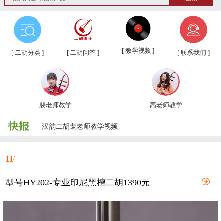
第三届“汉韵杯”中老年业余二胡友...
[ 教学视频 ]
[ 二胡分类 ]
[ 二胡问答 ]
[ 联系我们 ]
汉韵二胡教学视频教材、新琴应知应...
汉韵二胡高老师教学视频
裴老师教学
高老师教学
汉韵二胡裴老师教学视频
汉韵二胡歌曲教学视频
二胡常用演奏符号说明，二胡演奏弓...
1F
孩子学习各种才艺的最佳年龄
型号HY202-专业印尼黑檀二胡1390元
二胡名曲免费下载