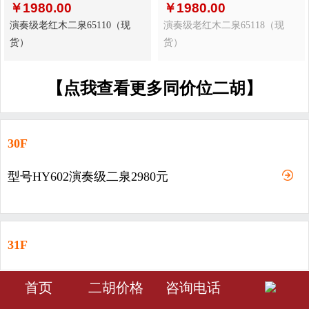
￥
1980.00
￥
1980.00
演奏级老红木二泉65110（现
演奏级老红木二泉65118（现
货）
货）
【点我查看更多同价位二胡】
30F
型号HY602演奏级二泉2980元
31F
型号HY603-演奏级二泉3980元
󰀁
󰀂
󰀅
首页
二胡价格
咨询电话
首页
分类
会员中心