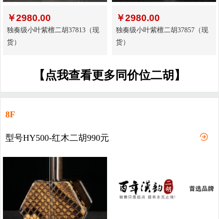
￥
2980.00
￥
2980.00
独奏级小叶紫檀二胡37813（现
独奏级小叶紫檀二胡37857（现
货）
货）
【点我查看更多同价位二胡】
8F
型号HY500-红木二胡990元