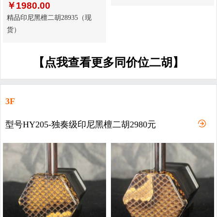
￥
1980.00
精品印尼黑檀二胡28935（现
货）
【点我查看更多同价位二胡】
3F
型号HY205-独奏级印尼黑檀二胡2980元