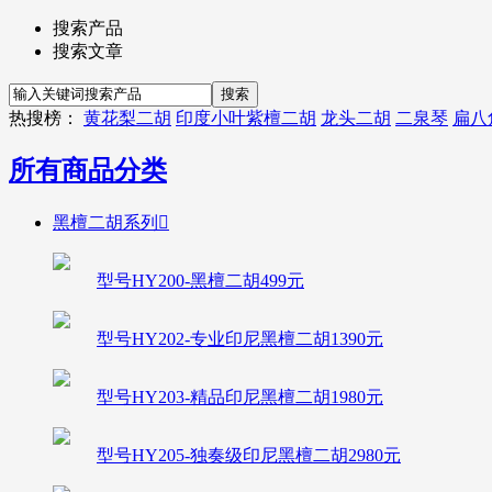
搜索产品
搜索文章
热搜榜：
黄花梨二胡
印度小叶紫檀二胡
龙头二胡
二泉琴
扁八
所有商品分类
黑檀二胡系列

型号HY200-黑檀二胡499元
型号HY202-专业印尼黑檀二胡1390元
型号HY203-精品印尼黑檀二胡1980元
型号HY205-独奏级印尼黑檀二胡2980元