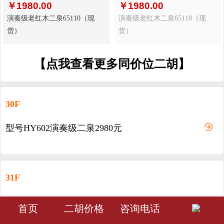
￥
1980.00
￥
1980.00
演奏级老红木二泉65110（现
演奏级老红木二泉65118（现
货）
货）
【点我查看更多同价位二胡】
30F
型号HY602演奏级二泉2980元
31F
型号HY603-演奏级二泉3980元
󰀁
󰀂
󰀅
首页
二胡价格
咨询电话
首页
分类
会员中心