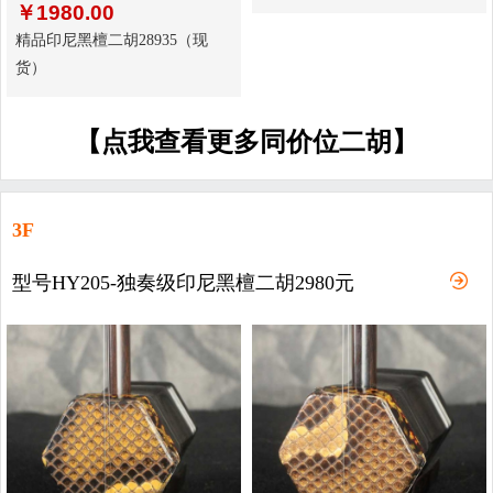
￥
1980.00
精品印尼黑檀二胡28935（现
货）
【点我查看更多同价位二胡】
3F
型号HY205-独奏级印尼黑檀二胡2980元