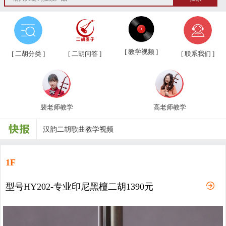
第三届“汉韵杯”中老年业余二胡友...
汉韵二胡教学视频教材、新琴应知应...
[ 教学视频 ]
[ 二胡分类 ]
[ 二胡问答 ]
[ 联系我们 ]
汉韵二胡高老师教学视频
汉韵二胡裴老师教学视频
裴老师教学
高老师教学
汉韵二胡歌曲教学视频
二胡常用演奏符号说明，二胡演奏弓...
孩子学习各种才艺的最佳年龄
1F
二胡名曲免费下载
型号HY202-专业印尼黑檀二胡1390元