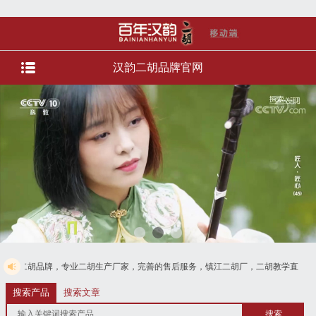
汉韵二胡品牌官网
专业二胡生产厂家，完善的售后服务，镇江二胡厂，二胡教学直播，直播选琴等服
电话4008728125
搜索产品
搜索文章