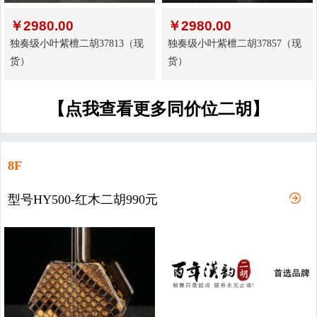
￥
2980.00
￥
2980.00
独奏级小叶紫檀二胡37813（现
独奏级小叶紫檀二胡37857（现
货）
货）
【点我查看更多同价位二胡】
8F
型号HY500-红木二胡990元