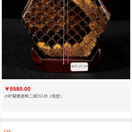
￥
5580.00
小叶紫檀老料二胡35128（现货）
14F