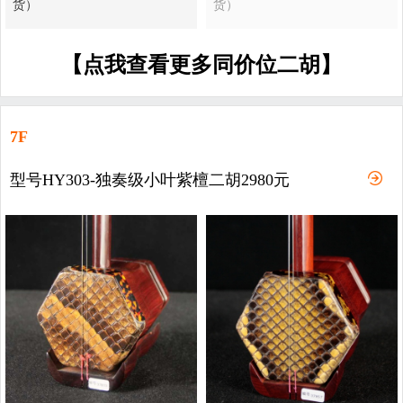
货）
货）
【点我查看更多同价位二胡】
7F
型号HY303-独奏级小叶紫檀二胡2980元