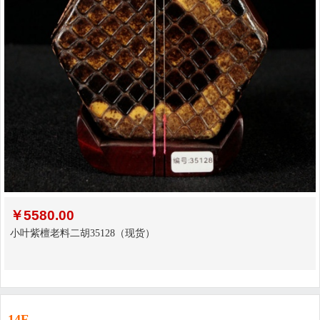
￥
5580.00
小叶紫檀老料二胡35128（现货）
14F