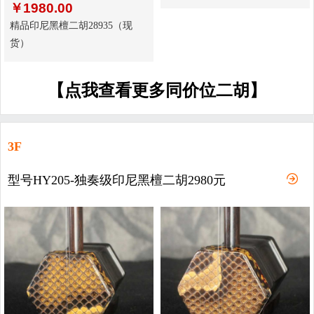
￥
1980.00
精品印尼黑檀二胡28935（现
货）
【点我查看更多同价位二胡】
3F
型号HY205-独奏级印尼黑檀二胡2980元