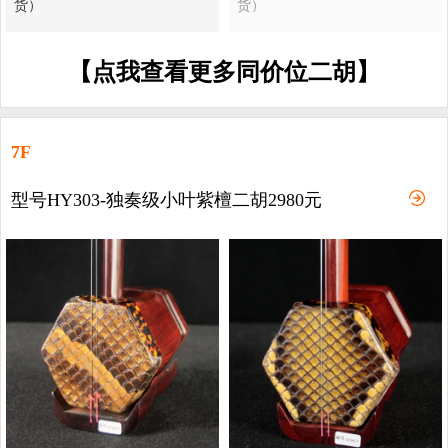
货）
货）
【点我查看更多同价位二胡】
7F
型号HY303-独奏级小叶紫檀二胡2980元