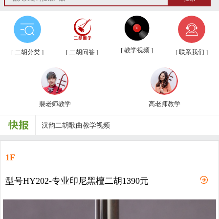
第三届“汉韵杯”中老年业余二胡友...
汉韵二胡教学视频教材、新琴应知应...
[ 教学视频 ]
[ 二胡分类 ]
[ 二胡问答 ]
[ 联系我们 ]
汉韵二胡高老师教学视频
汉韵二胡裴老师教学视频
裴老师教学
高老师教学
汉韵二胡歌曲教学视频
二胡常用演奏符号说明，二胡演奏弓...
孩子学习各种才艺的最佳年龄
1F
二胡名曲免费下载
型号HY202-专业印尼黑檀二胡1390元