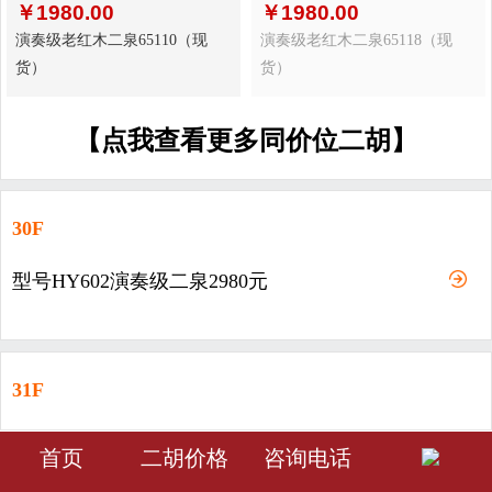
￥
1980.00
￥
1980.00
演奏级老红木二泉65110（现
演奏级老红木二泉65118（现
货）
货）
【点我查看更多同价位二胡】
30F
型号HY602演奏级二泉2980元
31F
型号HY603-演奏级二泉3980元
󰀁
󰀂
󰀅
首页
二胡价格
咨询电话
首页
分类
会员中心