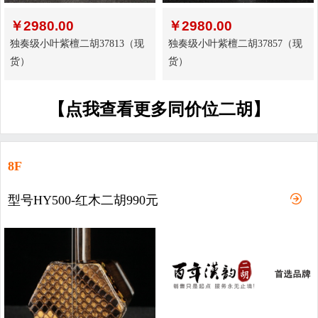
￥
2980.00
￥
2980.00
独奏级小叶紫檀二胡37813（现
独奏级小叶紫檀二胡37857（现
货）
货）
【点我查看更多同价位二胡】
8F
型号HY500-红木二胡990元