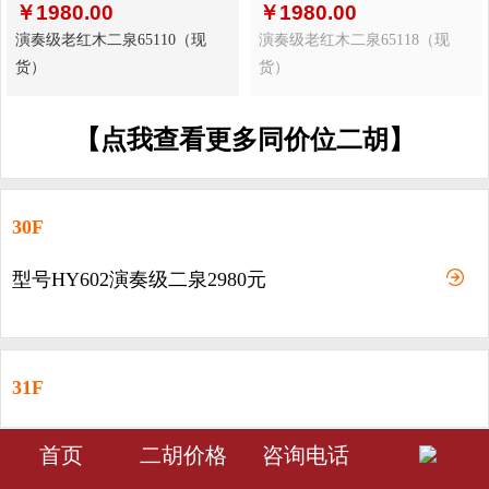
￥
1980.00
￥
1980.00
演奏级老红木二泉65110（现
演奏级老红木二泉65118（现
货）
货）
【点我查看更多同价位二胡】
30F
型号HY602演奏级二泉2980元
31F
型号HY603-演奏级二泉3980元
󰀁
󰀂
󰀅
首页
二胡价格
咨询电话
首页
分类
会员中心