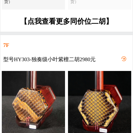
货）
货）
【点我查看更多同价位二胡】
7F
型号HY303-独奏级小叶紫檀二胡2980元