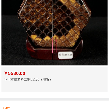
￥
5580.00
小叶紫檀老料二胡35128（现货）
14F