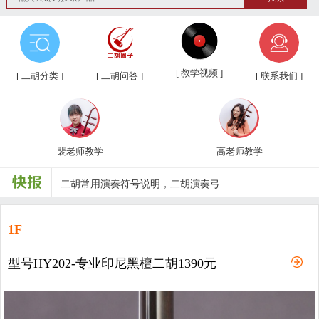
第三届“汉韵杯”中老年业余二胡友...
汉韵二胡教学视频教材、新琴应知应...
[ 教学视频 ]
[ 二胡分类 ]
[ 二胡问答 ]
[ 联系我们 ]
汉韵二胡高老师教学视频
汉韵二胡裴老师教学视频
裴老师教学
高老师教学
汉韵二胡歌曲教学视频
二胡常用演奏符号说明，二胡演奏弓...
孩子学习各种才艺的最佳年龄
1F
二胡名曲免费下载
型号HY202-专业印尼黑檀二胡1390元