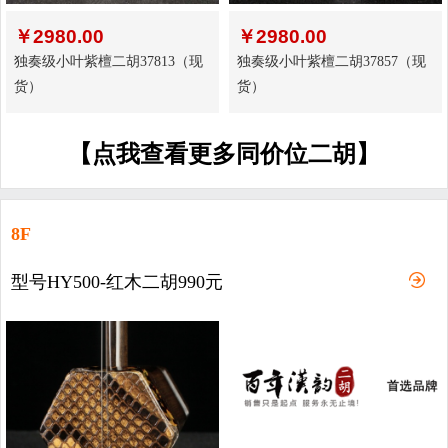
￥
2980.00
￥
2980.00
独奏级小叶紫檀二胡37813（现
独奏级小叶紫檀二胡37857（现
货）
货）
【点我查看更多同价位二胡】
8F
型号HY500-红木二胡990元