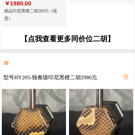
￥
1980.00
精品印尼黑檀二胡28935（现
货）
【点我查看更多同价位二胡】
3F
型号HY205-独奏级印尼黑檀二胡2980元