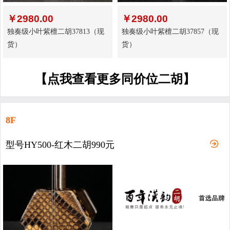
￥
2980.00
￥
2980.00
独奏级小叶紫檀二胡37813（现
独奏级小叶紫檀二胡37857（现
货）
货）
【点我查看更多同价位二胡】
8F
型号HY500-红木二胡990元