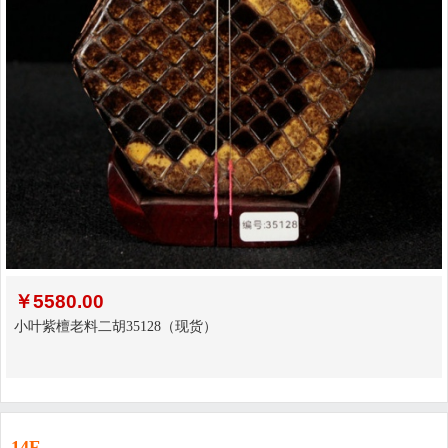
￥
5580.00
小叶紫檀老料二胡35128（现货）
14F