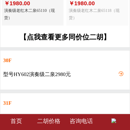
￥
1980.00
￥
1980.00
演奏级老红木二泉65110（现
演奏级老红木二泉65118（现
货）
货）
【点我查看更多同价位二胡】
30F
型号HY602演奏级二泉2980元
31F
型号HY603-演奏级二泉3980元
󰀁
󰀂
󰀅
首页
二胡价格
咨询电话
首页
分类
会员中心