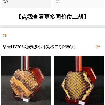
货）
货）
【点我查看更多同价位二胡】
7F
型号HY303-独奏级小叶紫檀二胡2980元