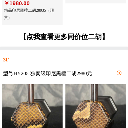
￥
1980.00
精品印尼黑檀二胡28935（现
货）
【点我查看更多同价位二胡】
3F
型号HY205-独奏级印尼黑檀二胡2980元