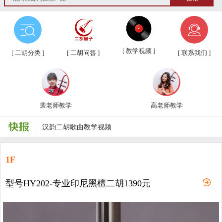
第三届“汉韵杯”中老年业余二胡友...
汉韵二胡教学视频教材、新琴应知应...
[ 教学视频 ]
[ 二胡分类 ]
[ 二胡问答 ]
[ 联系我们 ]
汉韵二胡高老师教学视频
汉韵二胡裴老师教学视频
裴老师教学
高老师教学
汉韵二胡歌曲教学视频
二胡常用演奏符号说明，二胡演奏弓...
孩子学习各种才艺的最佳年龄
1F
二胡名曲免费下载
型号HY202-专业印尼黑檀二胡1390元