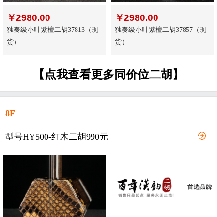
￥
2980.00
￥
2980.00
独奏级小叶紫檀二胡37813（现
独奏级小叶紫檀二胡37857（现
货）
货）
【点我查看更多同价位二胡】
8F
型号HY500-红木二胡990元