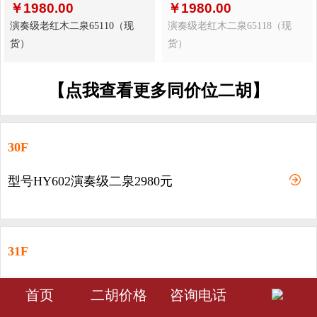
￥
1980.00
￥
1980.00
演奏级老红木二泉65110（现
演奏级老红木二泉65118（现
货）
货）
【点我查看更多同价位二胡】
30F
型号HY602演奏级二泉2980元
31F
型号HY603-演奏级二泉3980元
󰀁
󰀂
󰀅
首页
二胡价格
咨询电话
首页
分类
会员中心