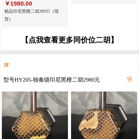
￥
1980.00
精品印尼黑檀二胡28935（现
货）
【点我查看更多同价位二胡】
3F
型号HY205-独奏级印尼黑檀二胡2980元