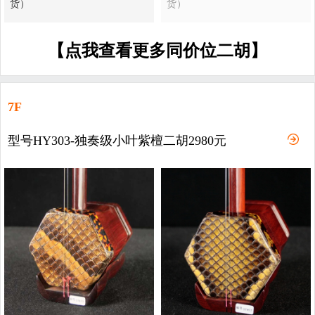
货）
货）
【点我查看更多同价位二胡】
7F
型号HY303-独奏级小叶紫檀二胡2980元