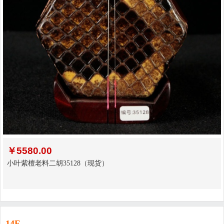
￥
5580.00
小叶紫檀老料二胡35128（现货）
14F