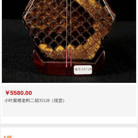
￥
5580.00
小叶紫檀老料二胡35128（现货）
14F