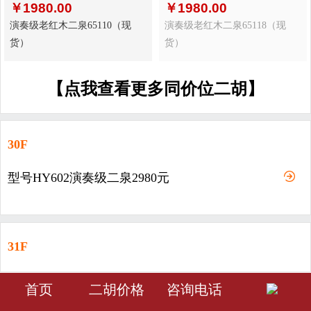
￥
1980.00
￥
1980.00
演奏级老红木二泉65110（现
演奏级老红木二泉65118（现
货）
货）
【点我查看更多同价位二胡】
30F
型号HY602演奏级二泉2980元
31F
型号HY603-演奏级二泉3980元
󰀁
󰀂
󰀅
首页
二胡价格
咨询电话
首页
分类
会员中心