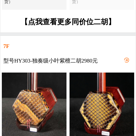
货）
货）
【点我查看更多同价位二胡】
7F
型号HY303-独奏级小叶紫檀二胡2980元