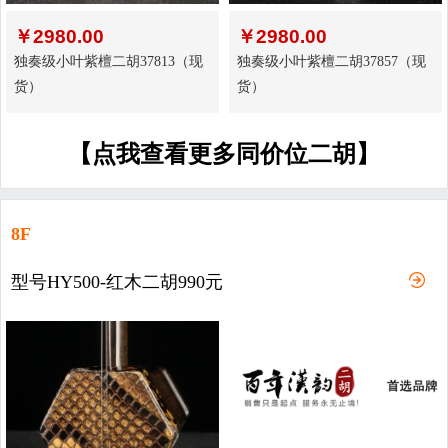
￥
2980.00
￥
2980.00
独奏级小叶紫檀二胡37813（现
独奏级小叶紫檀二胡37857（现
货）
货）
【点我查看更多同价位二胡】
8F
型号HY500-红木二胡990元