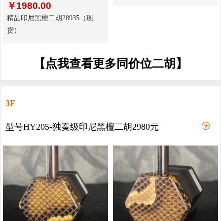
￥
1980.00
精品印尼黑檀二胡28935（现
货）
【点我查看更多同价位二胡】
3F
型号HY205-独奏级印尼黑檀二胡2980元