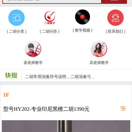
第三届“汉韵杯”中老年业余二胡友...
汉韵二胡教学视频教材、新琴应知应...
[ 教学视频 ]
[ 二胡分类 ]
[ 二胡问答 ]
[ 联系我们 ]
汉韵二胡高老师教学视频
汉韵二胡裴老师教学视频
裴老师教学
高老师教学
汉韵二胡歌曲教学视频
二胡常用演奏符号说明，二胡演奏弓...
孩子学习各种才艺的最佳年龄
1F
二胡名曲免费下载
型号HY202-专业印尼黑檀二胡1390元