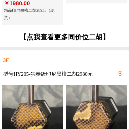
￥
1980.00
精品印尼黑檀二胡28935（现
货）
【点我查看更多同价位二胡】
3F
型号HY205-独奏级印尼黑檀二胡2980元