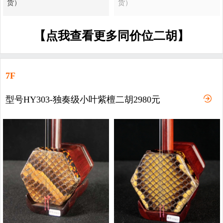
货）
货）
【点我查看更多同价位二胡】
7F
型号HY303-独奏级小叶紫檀二胡2980元