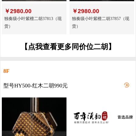
￥
2980.00
￥
2980.00
独奏级小叶紫檀二胡37813（现
独奏级小叶紫檀二胡37857（现
货）
货）
【点我查看更多同价位二胡】
8F
型号HY500-红木二胡990元