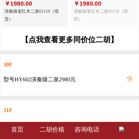
￥
1980.00
￥
1980.00
演奏级老红木二泉65110（现
演奏级老红木二泉65118（现
货）
货）
【点我查看更多同价位二胡】
30F
型号HY602演奏级二泉2980元
31F
型号HY603-演奏级二泉3980元
󰀁
󰀂
󰀅
首页
二胡价格
咨询电话
首页
分类
会员中心