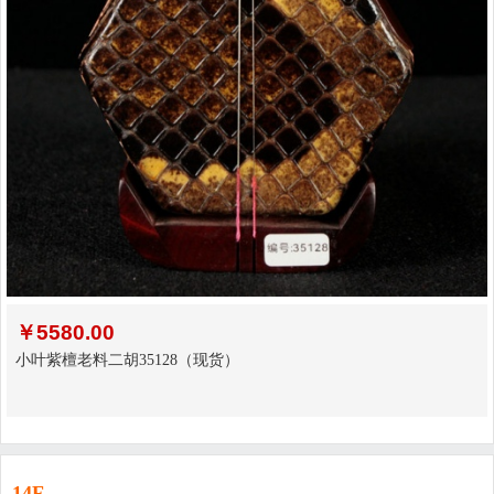
￥
5580.00
小叶紫檀老料二胡35128（现货）
14F