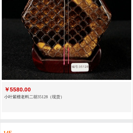
￥
5580.00
小叶紫檀老料二胡35128（现货）
14F