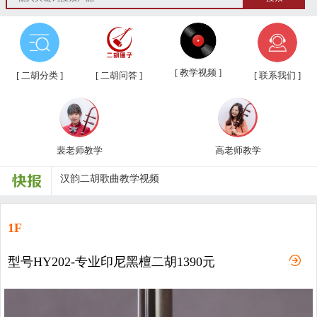
第三届“汉韵杯”中老年业余二胡友...
汉韵二胡教学视频教材、新琴应知应...
[ 教学视频 ]
[ 二胡分类 ]
[ 二胡问答 ]
[ 联系我们 ]
汉韵二胡高老师教学视频
汉韵二胡裴老师教学视频
裴老师教学
高老师教学
汉韵二胡歌曲教学视频
二胡常用演奏符号说明，二胡演奏弓...
孩子学习各种才艺的最佳年龄
1F
二胡名曲免费下载
型号HY202-专业印尼黑檀二胡1390元