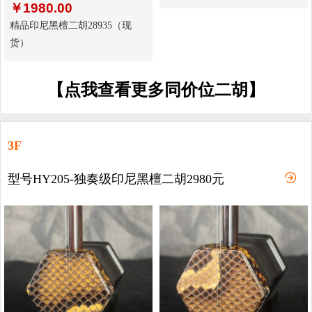
￥
1980.00
精品印尼黑檀二胡28935（现
货）
【点我查看更多同价位二胡】
3F
型号HY205-独奏级印尼黑檀二胡2980元