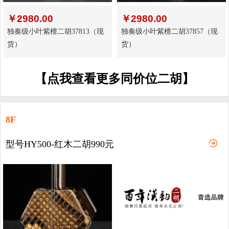
￥
2980.00
￥
2980.00
独奏级小叶紫檀二胡37813（现
独奏级小叶紫檀二胡37857（现
货）
货）
【点我查看更多同价位二胡】
8F
型号HY500-红木二胡990元