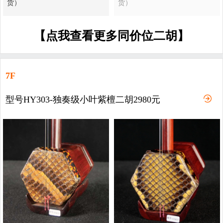
货）
货）
【点我查看更多同价位二胡】
7F
型号HY303-独奏级小叶紫檀二胡2980元