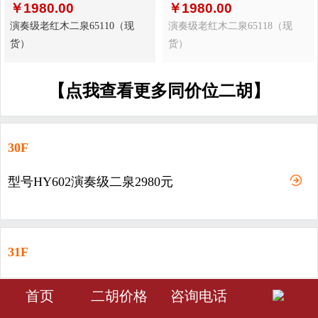
￥
1980.00
￥
1980.00
演奏级老红木二泉65110（现
演奏级老红木二泉65118（现
货）
货）
【点我查看更多同价位二胡】
30F
型号HY602演奏级二泉2980元
31F
型号HY603-演奏级二泉3980元
󰀁
󰀂
󰀅
首页
二胡价格
咨询电话
首页
分类
会员中心