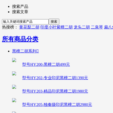
搜索产品
搜索文章
热搜榜：
黄花梨二胡
印度小叶紫檀二胡
龙头二胡
二泉琴
扁八
所有商品分类
黑檀二胡系列

型号HY200-黑檀二胡499元
型号HY202-专业印尼黑檀二胡1390元
型号HY203-精品印尼黑檀二胡1980元
型号HY205-独奏级印尼黑檀二胡2980元