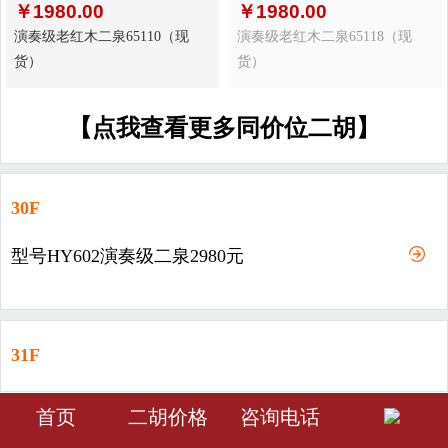
￥
1980.00
￥
1980.00
演奏级老红木二泉65110（现
演奏级老红木二泉65118（现
货）
货）
【点我查看更多同价位二胡】
30F
型号HY602演奏级二泉2980元
31F
型号HY603-演奏级二泉3980元
󰀁
󰀂
󰀅
首页
二胡价格
咨询电话
首页
分类
会员中心