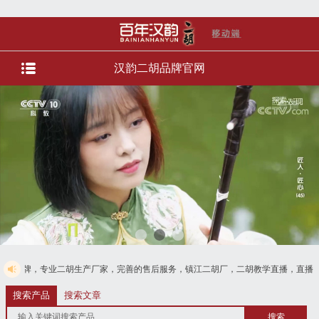
汉韵二胡品牌官网
胡生产厂家，完善的售后服务，镇江二胡厂，二胡教学直播，直播选琴等服务。货到
125
搜索产品
搜索文章