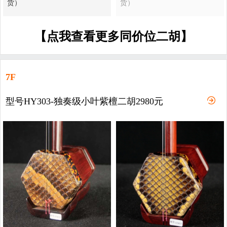
货）
货）
【点我查看更多同价位二胡】
7F
型号HY303-独奏级小叶紫檀二胡2980元