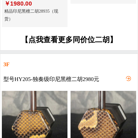
￥
1980.00
精品印尼黑檀二胡28935（现
货）
【点我查看更多同价位二胡】
3F
型号HY205-独奏级印尼黑檀二胡2980元