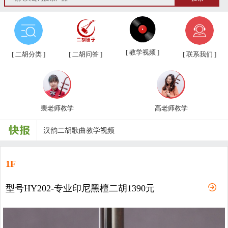
第三届“汉韵杯”中老年业余二胡友...
汉韵二胡教学视频教材、新琴应知应...
[ 教学视频 ]
[ 二胡分类 ]
[ 二胡问答 ]
[ 联系我们 ]
汉韵二胡高老师教学视频
汉韵二胡裴老师教学视频
裴老师教学
高老师教学
汉韵二胡歌曲教学视频
二胡常用演奏符号说明，二胡演奏弓...
孩子学习各种才艺的最佳年龄
1F
二胡名曲免费下载
型号HY202-专业印尼黑檀二胡1390元