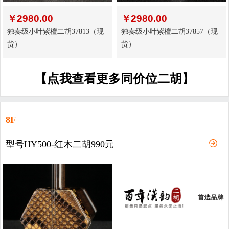
￥
2980.00
￥
2980.00
独奏级小叶紫檀二胡37813（现
独奏级小叶紫檀二胡37857（现
货）
货）
【点我查看更多同价位二胡】
8F
型号HY500-红木二胡990元