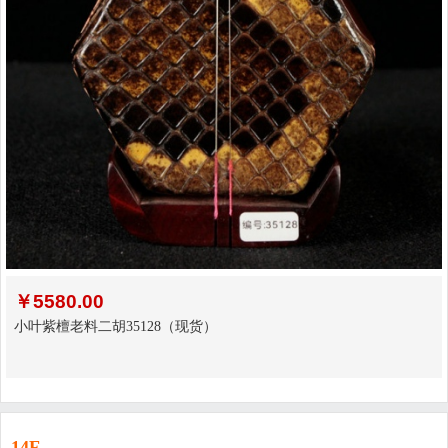
￥
5580.00
小叶紫檀老料二胡35128（现货）
14F