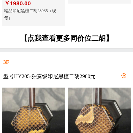
￥
1980.00
精品印尼黑檀二胡28935（现
货）
【点我查看更多同价位二胡】
3F
型号HY205-独奏级印尼黑檀二胡2980元