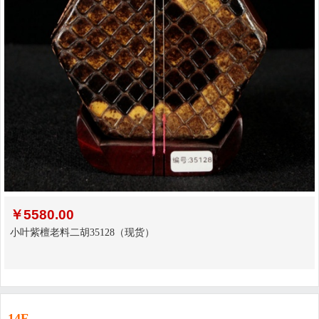
￥
5580.00
小叶紫檀老料二胡35128（现货）
14F