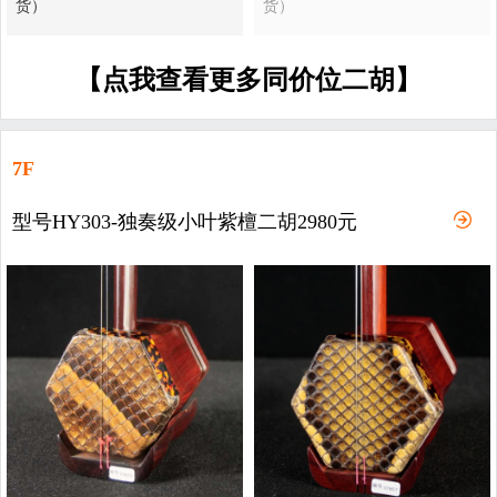
货）
货）
【点我查看更多同价位二胡】
7F
型号HY303-独奏级小叶紫檀二胡2980元