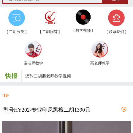
第三届“汉韵杯”中老年业余二胡友...
[ 教学视频 ]
[ 二胡分类 ]
[ 二胡问答 ]
[ 联系我们 ]
汉韵二胡教学视频教材、新琴应知应...
汉韵二胡高老师教学视频
裴老师教学
高老师教学
汉韵二胡裴老师教学视频
汉韵二胡歌曲教学视频
二胡常用演奏符号说明，二胡演奏弓...
1F
孩子学习各种才艺的最佳年龄
型号HY202-专业印尼黑檀二胡1390元
二胡名曲免费下载