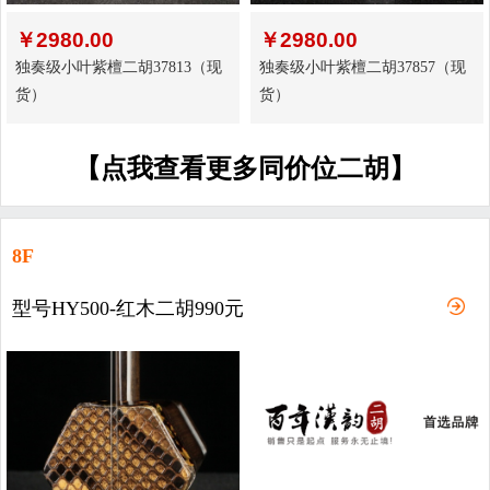
￥
2980.00
￥
2980.00
独奏级小叶紫檀二胡37813（现
独奏级小叶紫檀二胡37857（现
货）
货）
【点我查看更多同价位二胡】
8F
型号HY500-红木二胡990元