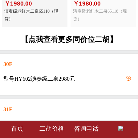
￥
1980.00
￥
1980.00
演奏级老红木二泉65110（现
演奏级老红木二泉65118（现
货）
货）
【点我查看更多同价位二胡】
30F
型号HY602演奏级二泉2980元
31F
型号HY603-演奏级二泉3980元
󰀁
󰀂
󰀅
首页
二胡价格
咨询电话
首页
分类
会员中心