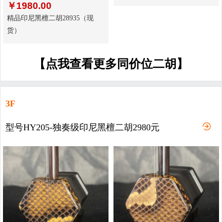
￥
1980.00
精品印尼黑檀二胡28935（现
货）
【点我查看更多同价位二胡】
3F
型号HY205-独奏级印尼黑檀二胡2980元