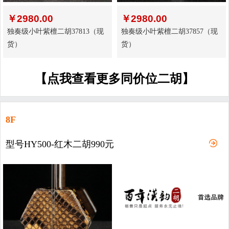
￥
2980.00
￥
2980.00
独奏级小叶紫檀二胡37813（现
独奏级小叶紫檀二胡37857（现
货）
货）
【点我查看更多同价位二胡】
8F
型号HY500-红木二胡990元