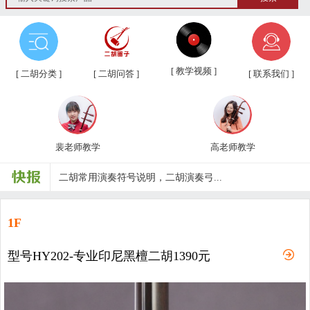
[ 教学视频 ]
[ 二胡分类 ]
[ 二胡问答 ]
[ 联系我们 ]
第三届“汉韵杯”中老年业余二胡友...
汉韵二胡教学视频教材、新琴应知应...
汉韵二胡高老师教学视频
裴老师教学
高老师教学
汉韵二胡裴老师教学视频
汉韵二胡歌曲教学视频
1F
二胡常用演奏符号说明，二胡演奏弓...
孩子学习各种才艺的最佳年龄
型号HY202-专业印尼黑檀二胡1390元
二胡名曲免费下载