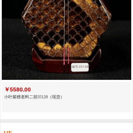
￥
5580.00
小叶紫檀老料二胡35128（现货）
14F