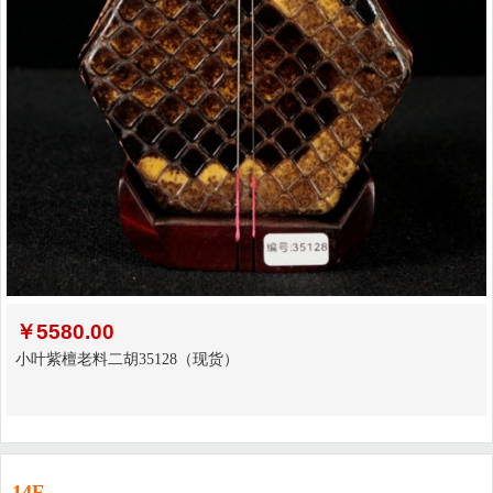
￥
5580.00
小叶紫檀老料二胡35128（现货）
14F