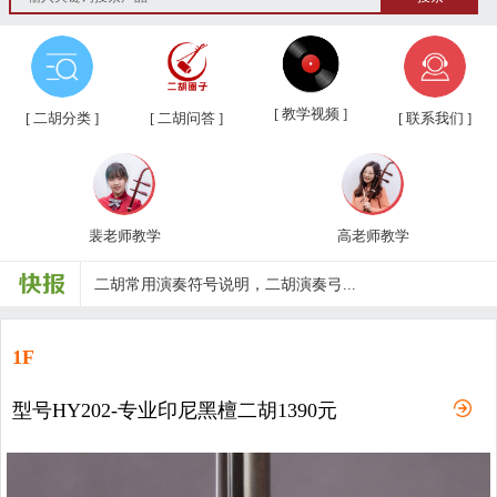
第三届“汉韵杯”中老年业余二胡友...
汉韵二胡教学视频教材、新琴应知应...
[ 教学视频 ]
[ 二胡分类 ]
[ 二胡问答 ]
[ 联系我们 ]
汉韵二胡高老师教学视频
汉韵二胡裴老师教学视频
裴老师教学
高老师教学
汉韵二胡歌曲教学视频
二胡常用演奏符号说明，二胡演奏弓...
孩子学习各种才艺的最佳年龄
1F
二胡名曲免费下载
型号HY202-专业印尼黑檀二胡1390元