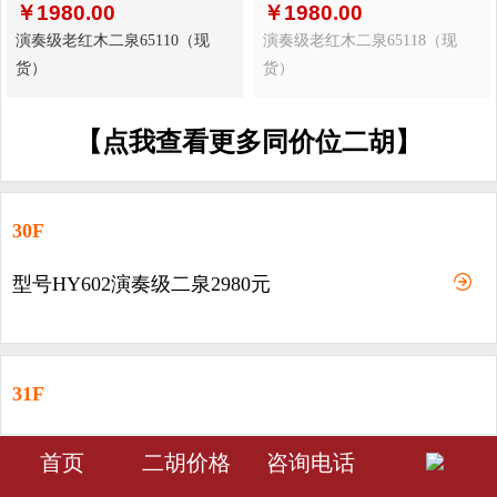
￥
1980.00
￥
1980.00
演奏级老红木二泉65110（现
演奏级老红木二泉65118（现
货）
货）
【点我查看更多同价位二胡】
30F
型号HY602演奏级二泉2980元
31F
型号HY603-演奏级二泉3980元
󰀁
󰀂
󰀅
首页
二胡价格
咨询电话
首页
分类
会员中心