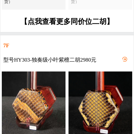
货）
货）
【点我查看更多同价位二胡】
7F
型号HY303-独奏级小叶紫檀二胡2980元