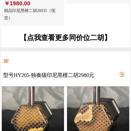
￥
1980.00
精品印尼黑檀二胡28935（现
货）
【点我查看更多同价位二胡】
3F
型号HY205-独奏级印尼黑檀二胡2980元