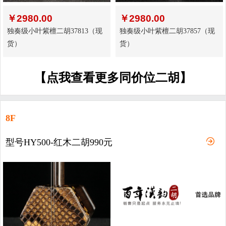
￥
2980.00
￥
2980.00
独奏级小叶紫檀二胡37813（现
独奏级小叶紫檀二胡37857（现
货）
货）
【点我查看更多同价位二胡】
8F
型号HY500-红木二胡990元